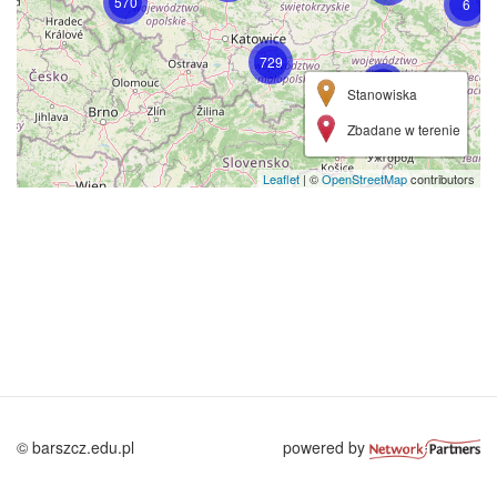
570
6
729
274
Stanowiska
Zbadane w terenie
Leaflet
| ©
OpenStreetMap
contributors
© barszcz.edu.pl
powered by